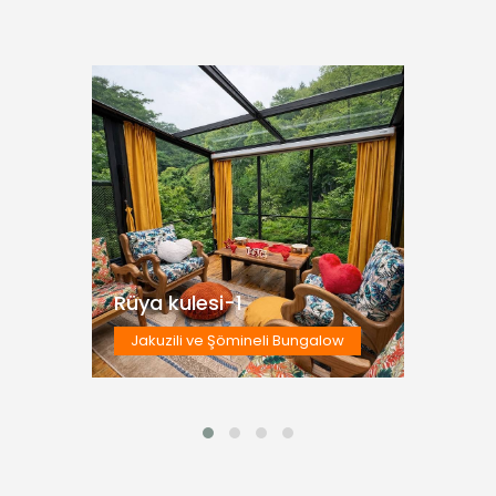
Rüya kulesi-1
Jakuzili ve
Şömineli
Bungalow
İNCELE
Rüya kulesi-1
Jakuzili ve Şömineli Bungalow